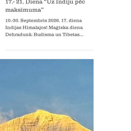
2025. g. 29. sept.
Lasīts 2 min
17.- 21. Diena “Uz Indiju pēc
maksimuma”
10.-30. Septembris 2026. 17. diena
Indijas Himalajos! Maģiska diena
Dehradunā: Budisma un Tibetas
kultūras ceļojums. Piedzīvosim
pavisam...