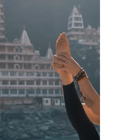
vēl pieteiktos. Te informācija par
Kailaša kalna svētceļojumu maijā:
https://www.domuspeks.com/post/tibeta-
kaila%C5%A1s-nep%C4%81la-2026-maijs
Nepālas garīgums un kultūra aprīlī:...