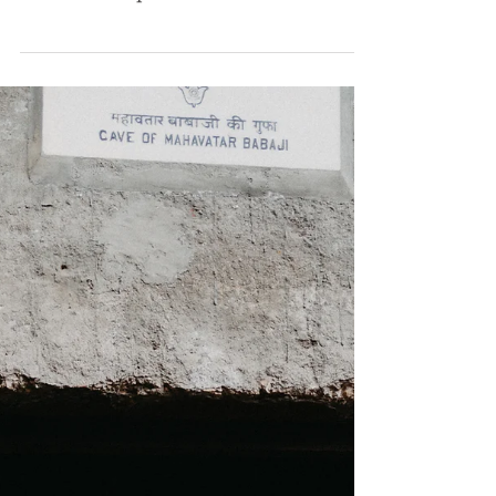
Jogas retrīts Indijā. Aptauja!
Aptauja. 2026. gada oktobrī. Vai Tev
būtu interese apvienot Indijas
braucienu kopā ar intensīvām
meditācijām un jogas praksēm? 7
dienas...