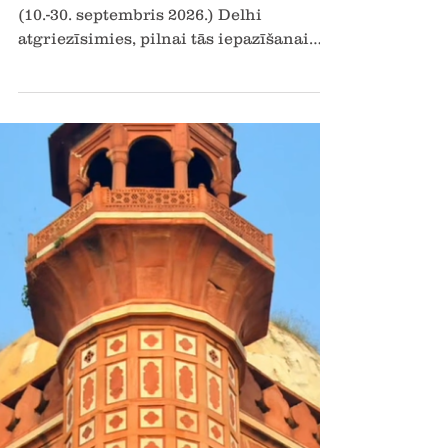
2025. g. 30. sept.
Lasīts 3 min
1.-8. diena "Uz Indiju pēc
maksimuma" Septembrī
Turpinājums sekos... Pirmā diena Indijā.
(10.-30. septembris 2026.) Delhi
atgriezīsimies, pilnai tās iepazīšanai
pēdējās trīs...