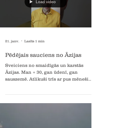
Svētais materializē lielus priekšmetus
Ceļošana caur sirdi Kas pārsteidza
Load video
Nepālā Mīlestības ticība Dzīve kā spēle
Jaudīgi tempļi Īpašie, individuālie
rituāli labklājībai Cik daudz Tu
21. janv.
Lasīts 1 min
Pēdējais sauciens no Āzijas
Sveiciens no smaidīgās un karstās
Āzijas. Man + 30, gan ūdenī, gan
sauszemē. Atlikuši trīs ar pus mēneši
līdz Tibetas - Nepālas svētceļojumam,
gājienam apkārt supermistiskajam un
Dievišķajam Kailaša kalnam. Mēs
šobrīd esam 8 braucēji, gribētos, lai
esam 10. Principā ir pēdējā nedēļa, lai