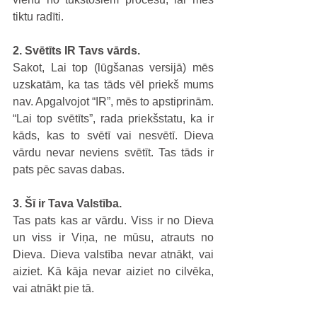
tiktu radīti.
2. Svētīts IR Tavs vārds.
Sakot, Lai top (lūgšanas versijā) mēs 
uzskatām, ka tas tāds vēl priekš mums 
nav. Apgalvojot “IR”, mēs to apstiprinām. 
“Lai top svētīts”, rada priekšstatu, ka ir 
kāds, kas to svētī vai nesvētī. Dieva 
vārdu nevar neviens svētīt. Tas tāds ir 
pats pēc savas dabas.
3. Šī ir Tava Valstība.
Tas pats kas ar vārdu. Viss ir no Dieva 
un viss ir Viņa, ne mūsu, atrauts no 
Dieva. Dieva valstība nevar atnākt, vai 
aiziet. Kā kāja nevar aiziet no cilvēka, 
vai atnākt pie tā.