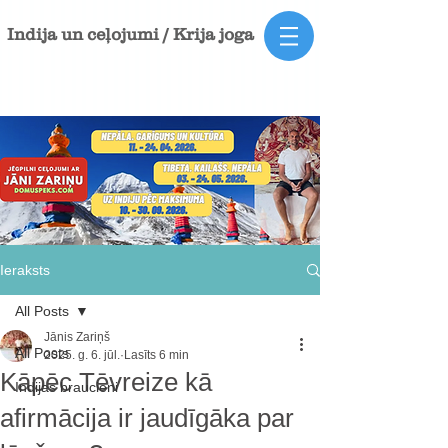
Indija un ceļojumi / Krija joga
Ieraksts
All Posts
Jānis Zariņš
All Posts
2025. g. 6. jūl.
Lasīts 6 min
Kāpēc Tēvreize kā
Indijas braucieni
afirmācija ir jaudīgāka par