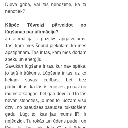
Dieva griba, vai tas nenozīmē, ka tā 
nenotiek?
Kāpēc Tēvreizi pārveidot no 
lūgšanas par afirmāciju?
Jo afirmācija ir pozitīvs apgalvojums. 
Tas, kam mēs šobrīd piekrītam, ko mēs 
apstiprinām. Tas ir tas, kam mēs dodam 
spēku un enerģiju.
Savukārt lūgšana ir tas, kur nav spēka, 
jo tajā ir trūkums. Lūgšana ir tas, uz ko 
liekam savas cerības, bet bez 
pārliecības, ka tās īstenosies, jo nav no 
mums atkarīgas, bet gan devēja. Un tas 
nevar īstenoties, jo mēs to lūdzam visu 
dzīvi, no paaudzes paaudzē, tūkstošiem 
gadu. Lūgt to, kas jau mums IR, ir 
nejēdzīgi. Tu rokās turi ūdens pudeli un 
lūdz, lai Tev tiek dota šī pati ūdens 