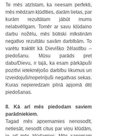
Te mēs atzīstam, ka neesam perfekti, 
mēs mēdzam kļūdīties, darām lietas, par 
kurām rezultātam jābūt mums 
nelabvēlīgam. Tomēr ar savu kļūdaino 
darbu nožēlu, mēs būtiski mīkstinām 
negatīvo rezultātu savām darbībām. To 
varētu traktēt kā Dievišķo žēlastību – 
piedošanu. Mūsu parāds pret 
dabu/Dievu, ir tajā, ka esam pārkāpuši 
pozitīvi ietekmējošo darbību likumus un 
izveidojuši/nopelnījuši negatīvas sekas. 
Kuras nepieredzam pilnā apjomā dēļ 
piedošanas.
8. Kā arī mēs piedodam saviem 
parādniekiem.
Tagad mēs apņemamies nenosodīt, 
netiesāt, nesodīt citus par viņu klūdām, 
jo arī mēs kļūdamies. Mēs saņemam 