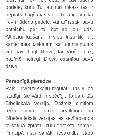
pudele, kuru Tu jau turi rokās- tas ir 
neprāts. Lūgšanas vietā Tu apgalvo, ka 
Tev ir ūdens pudele, vai arī izsaki savu 
pateicību par to, bet ne jau lūdz. 
Attiecīgi lūgšanai ir vieta tikai tik ilgi, 
kamēr mēs uzskatām, ka lūgums mums 
vēl nav. Lūgt Dievu, lai Viņš atnāk, 
nozīmē noliegt Dieva esamību savā 
dzīvē.
Personīgā pieredze
Pats Tēvreizi skaitu regulāri. Tas ir ļoti 
jaudīgi, šie vārdi ir spēcīgi. To daru tās 
Bībeliskajā versijā. Dažreiz simtiem 
reižu dienā. Tomēr neatkarīgi no 
Bībeles teksta versijas, es sevī apzinos 
to satura izpratni, kuru aprakstu zemāk. 
Principā man sanāk nesakritība starp 