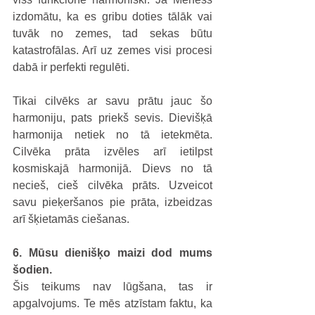
izdomātu, ka es gribu doties tālāk vai 
tuvāk no zemes, tad sekas būtu 
katastrofālas. Arī uz zemes visi procesi 
dabā ir perfekti regulēti.
Tikai cilvēks ar savu prātu jauc šo 
harmoniju, pats priekš sevis. Dievišķā 
harmonija netiek no tā ietekmēta. 
Cilvēka prāta izvēles arī ietilpst 
kosmiskajā harmonijā. Dievs no tā 
necieš, cieš cilvēka prāts. Uzveicot 
savu pieķeršanos pie prāta, izbeidzas 
arī šķietamās ciešanas.
6. Mūsu dienišķo maizi dod mums 
šodien.
Šis teikums nav lūgšana, tas ir 
apgalvojums. Te mēs atzīstam faktu, ka 