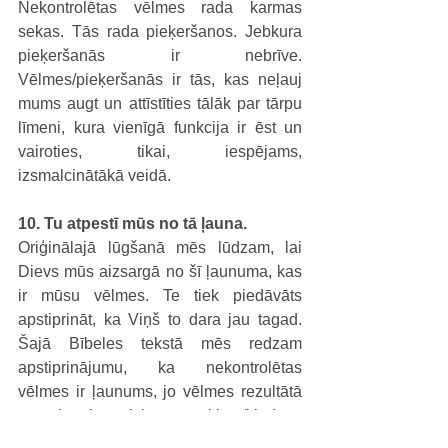
Nekontrolētas vēlmes rada karmas 
sekas. Tās rada pieķeršanos. Jebkura 
pieķeršanās ir nebrīve. 
Vēlmes/pieķeršanās ir tās, kas neļauj 
mums augt un attīstīties tālāk par tārpu 
līmeni, kura vienīgā funkcija ir ēst un 
vairoties, tikai, iespējams, 
izsmalcinātākā veidā.
10. Tu atpestī mūs no tā ļauna.
Oriģinālajā lūgšanā mēs lūdzam, lai 
Dievs mūs aizsargā no šī ļaunuma, kas 
ir mūsu vēlmes. Te tiek piedāvāts 
apstiprināt, ka Viņš to dara jau tagad. 
Šajā Bībeles tekstā mēs redzam 
apstiprinājumu, ka nekontrolētas 
vēlmes ir ļaunums, jo vēlmes rezultātā 
noved pie visiem grēkiem/kļūdām. 
Ļaunuma sakne - vēlme. Piemēram, 