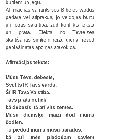
burtiem un jēgu.
Afirmācijas variants šos Bībeles vārdus 
padara vēl stiprākus, jo veidojas burtu 
un jēgas sakritība, zūd konflikts tekstā 
un prātā. Efekts no Tēvreizes 
skaitīšanas simtiem reižu dienā, ieved 
paplašinātas apziņas stāvokļos.
Afirmācijas teksts:
Mūsu Tēvs, debesīs,
Svētīts IR Tavs vārds.
Šī IR Tava Valstība.
Tavs prāts notiek
kā debesīs, tā arī virs zemes.
Mūsu dienišķo maizi dod mums 
šodien.
Tu piedod mums mūsu parādus,
kā arī mēs piedodam saviem 