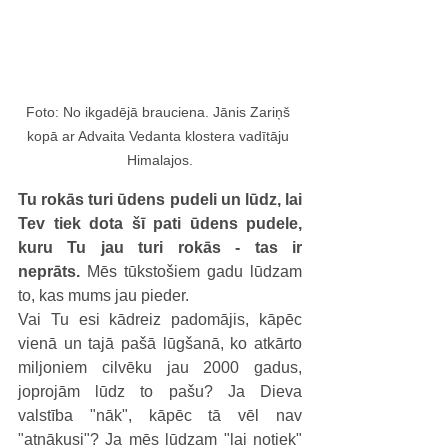
Foto: No ikgadējā brauciena. Jānis Zariņš 
kopā ar Advaita Vedanta klostera vadītāju 
Himalajos.
Tu rokās turi ūdens pudeli un lūdz, lai 
Tev tiek dota šī pati ūdens pudele, 
kuru Tu jau turi rokās - tas ir 
neprāts.
 Mēs tūkstošiem gadu lūdzam 
to, kas mums jau pieder.
Vai Tu esi kādreiz padomājis, kāpēc 
vienā un tajā pašā lūgšanā, ko atkārto 
miljoniem cilvēku jau 2000 gadus, 
joprojām lūdz to pašu? Ja Dieva 
valstība "nāk", kāpēc tā vēl nav 
"atnākusi"? Ja mēs lūdzam "lai notiek" 