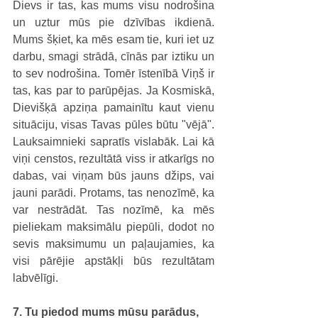
Dievs ir tas, kas mums visu nodrošina 
un uztur mūs pie dzīvības ikdienā. 
Mums šķiet, ka mēs esam tie, kuri iet uz 
darbu, smagi strādā, cīnās par iztiku un 
to sev nodrošina. Tomēr īstenībā Viņš ir 
tas, kas par to parūpējas. Ja Kosmiskā, 
Dievišķā apziņa pamainītu kaut vienu 
situāciju, visas Tavas pūles būtu "vējā". 
Lauksaimnieki sapratīs vislabāk. Lai kā 
viņi censtos, rezultātā viss ir atkarīgs no 
dabas, vai viņam būs jauns džips, vai 
jauni parādi. Protams, tas nenozīmē, ka 
var nestrādāt. Tas nozīmē, ka mēs 
pieliekam maksimālu piepūli, dodot no 
sevis maksimumu un paļaujamies, ka 
visi pārējie apstākļi būs rezultātam 
labvēlīgi.
7. Tu piedod mums mūsu parādus,