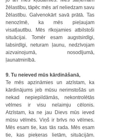
žēlastību, tāpēc mēs arī neliedzam savu 
žēlastību. Galvenokārt savā prātā. Tas 
nenozīmē, ka mēs pieļaujam 
visatļautību. Mēs rīkojamies atbilstoši 
situācijai. Tomēr esam augstsirdīgi, 
labsirdīgi, neturam ļaunu, nedzīvojam 
aizvainojumā, nosodījumā, 
ļaunatminībā.
9. Tu neieved mūs kārdināšanā,
Te mēs apzināmies un atzīstam, ka 
kārdinājums jeb mūsu nerimstošās un 
nekad nepiepildāmās, nekontrolētās 
vēlmes ir visu nelaimju cēlonis. 
Atzīstam, ka ne jau Dievs mūs ieved 
mūsu vēlmēs. Viņš ir brīvs no vēlmes. 
Mēs esam tie, kas tās rada. Mēs esam 
tie, kas pieķeras lietām, situācijām. 