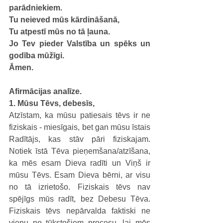
parādniekiem.
Tu neieved mūs kārdināšanā,
Tu atpestī mūs no tā ļauna.
Jo Tev pieder Valstība un spēks un 
godība mūžīgi.
Āmen.
Afirmācijas analīze.
1. Mūsu Tēvs, debesīs,
Atzīstam, ka mūsu patiesais tēvs ir ne 
fiziskais - miesīgais, bet gan mūsu īstais 
Radītājs, kas stāv pāri fiziskajam. 
Notiek īstā Tēva pieņemšana/atzīšana, 
ka mēs esam Dieva radīti un Viņš ir 
mūsu Tēvs. Esam Dieva bērni, ar visu 
no tā izrietošo. Fiziskais tēvs nav 
spējīgs mūs radīt, bez Debesu Tēva. 
Fiziskais tēvs nepārvalda faktiski ne 
vienu no tūkstošiem procesu, lai mēs 