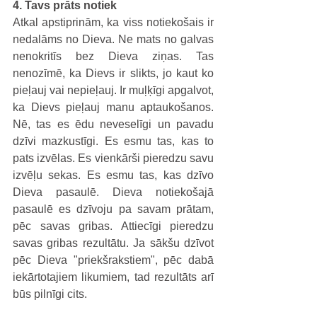
4. Tavs prāts notiek
Atkal apstiprinām, ka viss notiekošais ir 
nedalāms no Dieva. Ne mats no galvas 
nenokritīs bez Dieva ziņas. Tas 
nenozīmē, ka Dievs ir slikts, jo kaut ko 
pieļauj vai nepieļauj. Ir muļķīgi apgalvot, 
ka Dievs pieļauj manu aptaukošanos. 
Nē, tas es ēdu neveselīgi un pavadu 
dzīvi mazkustīgi. Es esmu tas, kas to 
pats izvēlas. Es vienkārši pieredzu savu 
izvēļu sekas. Es esmu tas, kas dzīvo 
Dieva pasaulē. Dieva notiekošajā 
pasaulē es dzīvoju pa savam prātam, 
pēc savas gribas. Attiecīgi pieredzu 
savas gribas rezultātu. Ja sākšu dzīvot 
pēc Dieva "priekšrakstiem", pēc dabā 
iekārtotajiem likumiem, tad rezultāts arī 
būs pilnīgi cits.