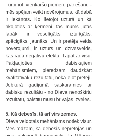
Turpinot, vienkāršo piemēru par ēšanu - 
mēs spējam veikt novērojumus, kā dabā 
ir iekārtots. Ko lietojot uzturā un kā 
rīkojoties ar ķermeni, tas mums jūtas 
labāk, ir veselīgāks, izturīgāks, 
spēcīgāks, jaunāks. Un ir pretēja veida 
novērojumi, ir uzturs un dzīvesveids, 
kas rada negatīvu efektu. Tāpat ar visu. 
Pakļaujoties dabiskajiem 
mehānismiem, pieredzam daudzkārt 
kvalitatīvāku rezultātu, nekā ejot pretēji. 
Jebkurā gadījumā saskaramies ar 
dabisku rezultātu - no Dieva nenošķirtu 
rezultātu, balstītu mūsu brīvajās izvēlēs.
5. Kā debesīs, tā arī virs zemes.
Dieva veidotais mehānisms notiek visur. 
Mēs redzam, ka debesis nepretojas un 
viss funkcionē harmoniski. Ja Mēness 