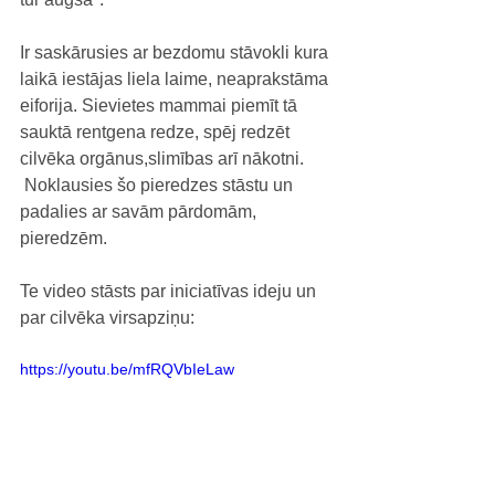
Ir saskārusies ar bezdomu stāvokli kura 
laikā iestājas liela laime, neaprakstāma 
eiforija. Sievietes mammai piemīt tā 
sauktā rentgena redze, spēj redzēt 
cilvēka orgānus,slimības arī nākotni.
 Noklausies šo pieredzes stāstu un 
padalies ar savām pārdomām, 
pieredzēm.
Te video stāsts par iniciatīvas ideju un 
par cilvēka virsapziņu:
https://youtu.be/mfRQVbIeLaw