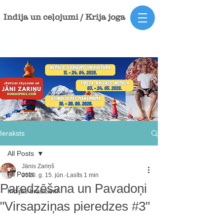
Indija un ceļojumi / Krija joga
Ieraksts
All Posts
Jānis Zariņš
All Posts
2020. g. 15. jūn.
Lasīts 1 min
Paredzēšana un Pavadoņi
Indijas braucieni
"Virsapziņas pieredzes #3"