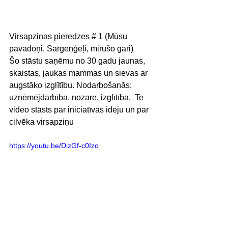
Virsapziņas pieredzes # 1 (Mūsu 
pavadoņi, Sargeņģeļi, mirušo gari)  
Šo stāstu saņēmu no 30 gadu jaunas, 
skaistas, jaukas mammas un sievas ar 
augstāko izglītību. Nodarbošanās: 
uzņēmējdarbība, nozare, izglītība.  Te 
video stāsts par iniciatīvas ideju un par 
cilvēka virsapziņu 
https://youtu.be/DizGf-c0Izo