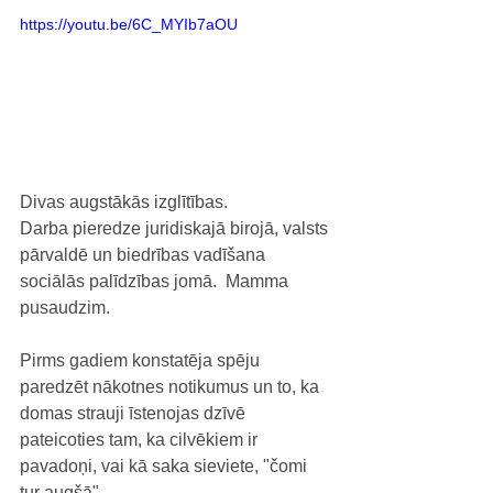
https://youtu.be/6C_MYIb7aOU
Divas augstākās izglītības. 
Darba pieredze juridiskajā birojā, valsts 
pārvaldē un biedrības vadīšana 
sociālās palīdzības jomā.  Mamma 
pusaudzim. 
Pirms gadiem konstatēja spēju 
paredzēt nākotnes notikumus un to, ka 
domas strauji īstenojas dzīvē 
pateicoties tam, ka cilvēkiem ir 
pavadoņi, vai kā saka sieviete, "čomi 
tur augšā".   