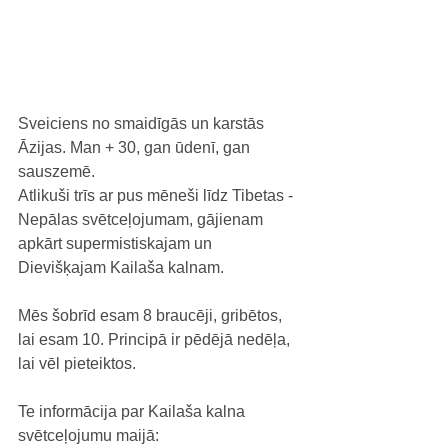
Sveiciens no smaidīgās un karstās 
Āzijas. Man + 30, gan ūdenī, gan 
sauszemē.
Atlikuši trīs ar pus mēneši līdz Tibetas - 
Nepālas svētceļojumam, gājienam 
apkārt supermistiskajam un 
Dievišķajam Kailaša kalnam.
Mēs šobrīd esam 8 braucēji, gribētos, 
lai esam 10. Principā ir pēdējā nedēļa, 
lai vēl pieteiktos.
Te informācija par Kailaša kalna 
svētceļojumu maijā: