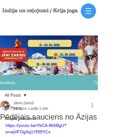
Indija un ceļojumi / Krija joga
Ieraksts
All Posts
Jānis Zariņš
All Posts
21. janv.
Lasīts 1 min
Pēdējais sauciens no Āzijas
Indijas braucieni
https://youtu.be/YkCA-8k6BgU?
si=ejVFOgXq1YRl9YCx