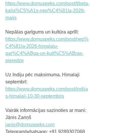
https://www.domuspeks.com/post/tibeta-
kaila%C5%A1s-nep%C4%81la-2026-
maijs
Nepālas garīgums un kultūra aprīlī:
https://www.domuspeks.com/post/nep%
C4%81la-2026-himalaju-
gar%C4%ABga-un-kult%C5%ABras-
pieredze
Uz Indiju pēc maksimuma. Himalaji 
septembrī:
https://www.domuspeks.com/post/indija
s-himalaji-10-30-septembris
Vairāk informācijas sazinoties ar mani:
Jānis Zariņš
janis@domuspeks.com
Telegram/whatsapp: +91 9289307068