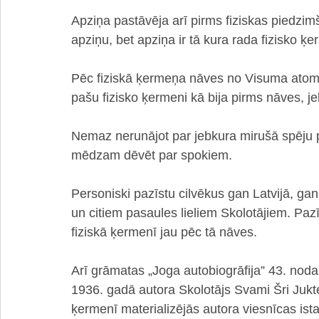
Apziņa pastāvēja arī pirms fiziskas piedzimš
apziņu, bet apziņa ir tā kura rada fizisko ķe
Pēc fiziskā ķermeņa nāves no Visuma atomiem
pašu fizisko ķermeni kā bija pirms nāves, je
Nemaz nerunājot par jebkura mirušā spēju p
mēdzam dēvēt par spokiem.
Personiski pazīstu cilvēkus gan Latvijā, gan 
un citiem pasaules lieliem Skolotājiem. Pazīs
fiziskā ķermenī jau pēc tā nāves.
Arī grāmatas „Joga autobiogrāfija” 43. noda
1936. gadā autora Skolotājs Svami Šri Jukt
ķermenī materializējās autora viesnīcas is