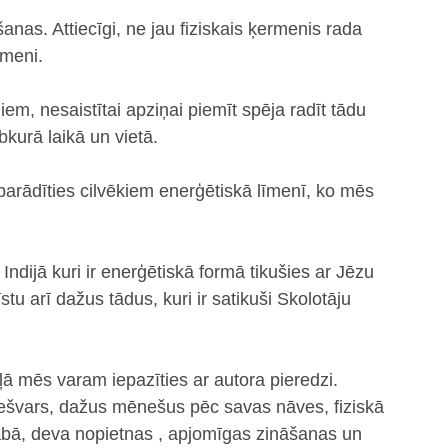
anas. Attiecīgi, ne jau fiziskais ķermenis rada 
rmeni.
, nesaistītai apziņai piemīt spēja radīt tādu 
bkurā laikā un vietā. 
arādīties cilvēkiem enerģētiskā līmenī, ko mēs 
Indijā kuri ir enerģētiskā formā tikušies ar Jēzu 
tu arī dažus tādus, kuri ir satikuši Skolotāju 
ļā mēs varam iepazīties ar autora pieredzi. 
ešvars, dažus mēnešus pēc savas nāves, fiziskā 
tabā, deva nopietnas , apjomīgas zināšanas un 