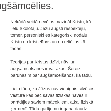
augšāmcēlies.
Nekādā veidā nevēlos mazināt Kristu, kā 
lielu Skolotāju. Jēzu augsti respektēju, 
tomēr, personiski es kategoriski nodalu 
Kristu no kristietības un no reliģijas kā 
tādas.
Teorijas par Kristus dzīvi, nāvi un 
augšāmcelšanos ir vairākas. Šoreiz 
parunāsim par augšāmcelšanos, kā tādu.
Lieta tāda, ka Jēzus nav vienīgais cilvēces 
vēsturē kas pēc savas fiziskās nāves ir 
parādījies saviem mācekļiem, atkal fiziskā 
ķermenī. Tādu gadījumu ir gana daudz.