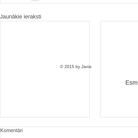
Jaunākie ieraksti
© 2015 by Janis
Esmu 
Tev pienākas
Komentāri
pasaules ir