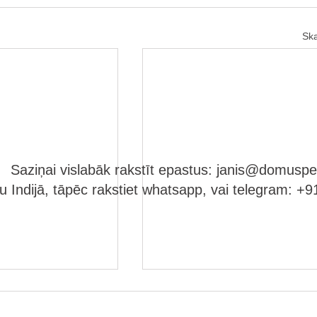
Ska
Saziņai vislabāk rakstīt epastus:
janis@domuspe
Indijā, tāpēc rakstiet whatsapp, vai telegram: 
 viss kas uz šīs
 iespējams