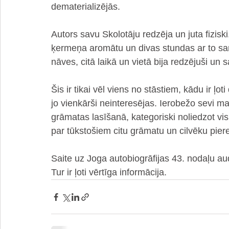
dematerializējās. 
Autors savu Skolotāju redzēja un juta fiziski. 
ķermeņa aromātu un divas stundas ar to sar
nāves, citā laikā un vietā bija redzējuši un s
Šis ir tikai vēl viens no stāstiem, kādu ir ļot
jo vienkārši neinteresējas. Ierobežo sevi m
grāmatas lasīšanā, kategoriski noliedzot v
par tūkstošiem citu grāmatu un cilvēku piere
Saite uz Joga autobiogrāfijas 43. nodaļu au
Tur ir ļoti vērtīga informācija.