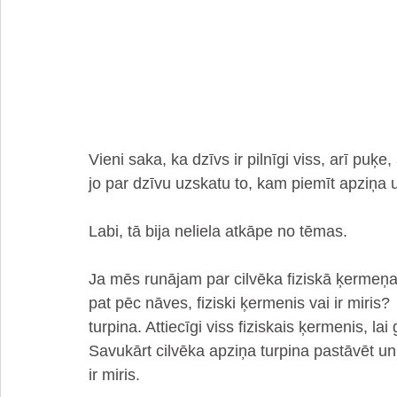
Vieni saka, ka dzīvs ir pilnīgi viss, arī puķe
jo par dzīvu uzskatu to, kam piemīt apziņa u
Labi, tā bija neliela atkāpe no tēmas.
Ja mēs runājam par cilvēka fiziskā ķermeņa 
pat pēc nāves, fiziski ķermenis vai ir miris?
turpina. Attiecīgi viss fiziskais ķermenis, l
Savukārt cilvēka apziņa turpina pastāvēt un 
ir miris.