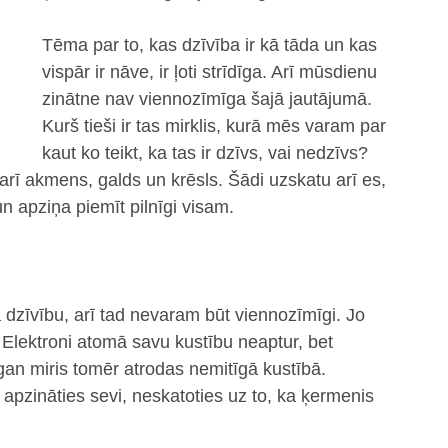
Tēma par to, kas dzīvība ir kā tāda un kas 
vispār ir nāve, ir ļoti strīdīga. Arī mūsdienu 
zinātne nav viennozīmīga šajā jautājumā. 
Kurš tieši ir tas mirklis, kurā mēs varam par 
kaut ko teikt, ka tas ir dzīvs, vai nedzīvs? 
, arī akmens, galds un krēsls. Šādi uzskatu arī es, 
n apziņa piemīt pilnīgi visam. 
dzīvību, arī tad nevaram būt viennozīmīgi. Jo 
  Elektroni atomā savu kustību neaptur, bet 
ai gan miris tomēr atrodas nemitīgā kustībā.
apzināties sevi, neskatoties uz to, ka ķermenis 