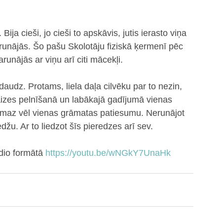
Bija cieši, jo cieši to apskāvis, jutis ierasto viņa 
unājās. Šo pašu Skolotāju fiziskā ķermenī pēc 
arunājās ar viņu arī citi mācekļi.
i daudz. Protams, liela daļa cilvēku par to nezin, 
aizes pelnīšanā un labākajā gadījumā vienas 
ismaz vēl vienas grāmatas patiesumu. Nerunājot 
džu. Ar to liedzot šīs pieredzes arī sev.
dio formātā 
https://youtu.be/wNGkY7UnaHk