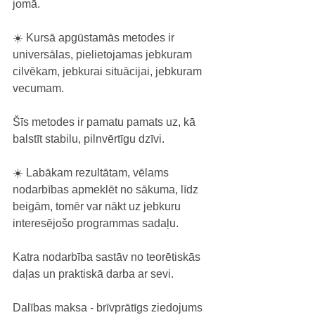
jomā. 
☀️ Kursā apgūstamās metodes ir 
universālas, pielietojamas jebkuram 
cilvēkam, jebkurai situācijai, jebkuram 
vecumam.
Šīs metodes ir pamatu pamats uz, kā 
balstīt stabilu, pilnvērtīgu dzīvi.
☀️ Labākam rezultātam, vēlams 
nodarbības apmeklēt no sākuma, līdz 
beigām, tomēr var nākt uz jebkuru 
interesējošo programmas sadaļu.
Katra nodarbība sastāv no teorētiskās 
daļas un praktiskā darba ar sevi.
Dalības maksa - brīvprātīgs ziedojums