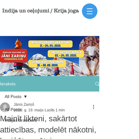
Indija un ceļojumi / Krija joga
Ieraksts
All Posts
Jānis Zariņš
All Posts
2020. g. 19. maijs
Lasīts 1 min
Mainīt likteni, sakārtot
Indijas braucieni
attiecības, modelēt nākotni,