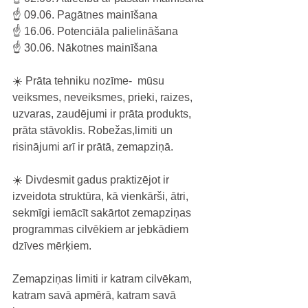
☝️ 09.06. Pagātnes mainīšana
☝️ 16.06. Potenciāla palielināšana
☝️ 30.06. Nākotnes mainīšana
☀️ Prāta tehniku nozīme-  mūsu 
veiksmes, neveiksmes, prieki, raizes, 
uzvaras, zaudējumi ir prāta produkts, 
prāta stāvoklis. Robežas,limiti un 
risinājumi arī ir prātā, zemapziņā.
☀️ Divdesmit gadus praktizējot ir 
izveidota struktūra, kā vienkārši, ātri, 
sekmīgi iemācīt sakārtot zemapziņas 
programmas cilvēkiem ar jebkādiem 
dzīves mērķiem.
Zemapziņas limiti ir katram cilvēkam, 
katram savā apmērā, katram savā 