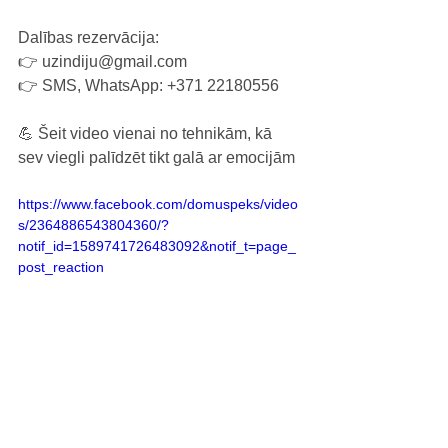
Dalības rezervācija:
👉 uzindiju@gmail.com
👉 SMS, WhatsApp: +371 22180556
💪 Šeit video vienai no tehnikām, kā 
sev viegli palīdzēt tikt galā ar emocijām
https://www.facebook.com/domuspeks/video
s/2364886543804360/?
notif_id=1589741726483092&notif_t=page_
post_reaction