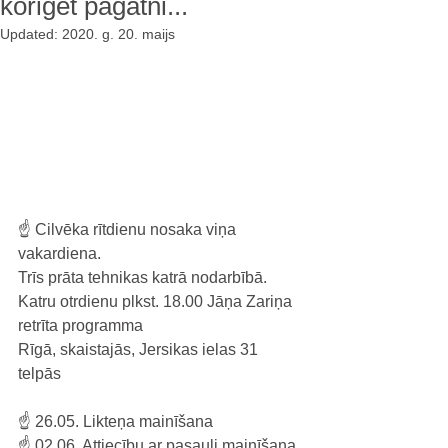
koriģēt pagātni...
Updated:
2020. g. 20. maijs
☝️ Cilvēka rītdienu nosaka viņa 
vakardiena. 
Trīs prāta tehnikas katrā nodarbībā.
Katru otrdienu plkst. 18.00 Jāņa Zariņa 
retrīta programma
Rīgā, skaistajās, Jersikas ielas 31 
telpās 
☝️ 26.05. Likteņa mainīšana
☝️ 02.06. Attiecību ar pasauli mainīšana