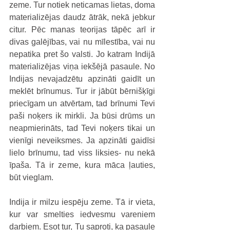
zeme. Tur notiek neticamas lietas, doma 
materializējas daudz ātrāk, nekā jebkur 
citur. Pēc manas teorijas tāpēc arī ir 
divas galējības, vai nu mīlestība, vai nu 
nepatika pret šo valsti. Jo katram Indijā 
materializējas viņa iekšējā pasaule. No 
Indijas nevajadzētu apzināti gaidīt un 
meklēt brīnumus. Tur ir jābūt bērnišķīgi 
priecīgam un atvērtam, tad brīnumi Tevi 
paši noķers ik mirkli. Ja būsi drūms un 
neapmierināts, tad Tevi noķers tikai un 
vienīgi neveiksmes. Ja apzināti gaidīsi 
lielo brīnumu, tad viss liksies- nu nekā 
īpaša. Tā ir zeme, kura māca ļauties, 
būt vieglam.
Indija ir milzu iespēju zeme. Tā ir vieta, 
kur var smelties iedvesmu vareniem 
darbiem. Esot tur, Tu saproti, ka pasaule 