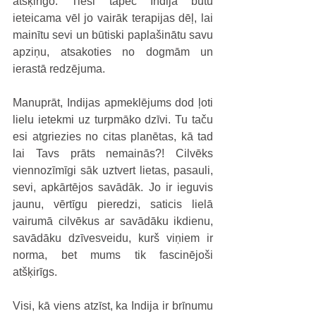
atšķirīgo. Tieši tāpēc Indija būtu 
ieteicama vēl jo vairāk terapijas dēļ, lai 
mainītu sevi un būtiski paplašinātu savu 
apziņu, atsakoties no dogmām un 
ierastā redzējuma.
Manuprāt, Indijas apmeklējums dod ļoti 
lielu ietekmi uz turpmāko dzīvi. Tu taču 
esi atgriezies no citas planētas, kā tad 
lai Tavs prāts nemainās?! Cilvēks 
viennozīmīgi sāk uztvert lietas, pasauli, 
sevi, apkārtējos savādāk. Jo ir ieguvis 
jaunu, vērtīgu pieredzi, saticis lielā 
vairumā cilvēkus ar savādāku ikdienu, 
savādāku dzīvesveidu, kurš viņiem ir 
norma, bet mums tik fascinējoši 
atšķirīgs.
Visi, kā viens atzīst, ka Indija ir brīnumu 