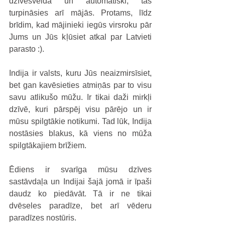
dzīvesveida un automātiski, tas 
turpināsies arī mājās. Protams, līdz 
brīdim, kad mājinieki iegūs virsroku pār 
Jums un Jūs kļūsiet atkal par Latvieti 
parasto :).
Indija ir valsts, kuru Jūs neaizmirsīsiet, 
bet gan kavēsieties atmiņās par to visu 
savu atlikušo mūžu. Ir tikai daži mirkļi 
dzīvē, kuri pārspēj visu pārējo un ir 
mūsu spilgtākie notikumi. Tad lūk, Indija 
nostāsies blakus, kā viens no mūža 
spilgtākajiem brīžiem.
Ēdiens ir svarīga mūsu dzīves 
sastāvdaļa un Indijai šajā jomā ir īpaši 
daudz ko piedāvāt. Tā ir ne tikai 
dvēseles paradīze, bet arī vēderu 
paradīzes nostūris.