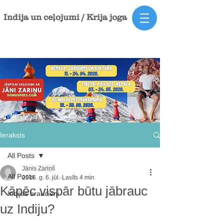
Indija un ceļojumi / Krija joga
Ieraksts
All Posts
Jānis Zariņš
All Posts
2016. g. 6. jūl.
Lasīts 4 min
Kāpēc vispār būtu jābrauc
Indijas braucieni
uz Indiju?