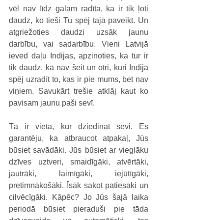
vēl nav līdz galam radīta, ka ir tik ļoti 
daudz, ko tieši Tu spēj tajā paveikt. Un 
atgriežoties daudzi uzsāk jaunu 
darbību, vai sadarbību. Vieni Latvijā 
ieved daļu Indijas, apzinoties, ka tur ir 
tik daudz, kā nav šeit un otri, kuri Indijā 
spēj uzradīt to, kas ir pie mums, bet nav 
viņiem. Savukārt trešie atklāj kaut ko 
pavisam jaunu paši sevī.
Tā ir vieta, kur dziedināt sevi. Es 
garantēju, ka atbraucot atpakaļ, Jūs 
būsiet savādāki. Jūs būsiet ar vieglāku 
dzīves uztveri, smaidīgāki, atvērtāki, 
jautrāki, laimīgāki, iejūtīgāki, 
pretimnākošāki. Īsāk sakot patiesāki un 
cilvēcīgāki. Kāpēc? Jo Jūs šajā laika 
periodā būsiet pieraduši pie tāda 