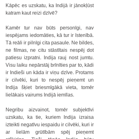
Kāpēc es uzskatu, ka Indijā ir jānokļūst 
katram kaut reizi dzīvē?
Kamēr tur nav būts personīgi, nav 
iespējams iedomāties, kā tur ir īstenībā. 
Tā reāli ir pilnīgi cita pasaule. Ne bildes, 
ne filmas, ne citu stāstītais nespēj dot 
patiesu izpratni. Indija rauj nost jumtu. 
Visu laiku nepārstāj brīnīties par to, kādi 
ir Indieši un kāda ir viņu dzīve. Protams 
ir cilvēki, kuri to nespēj pieņemt un 
Indija šķiet briesmīgākā vieta, tomēr 
lielākais vairums Indijā iemīlas.
Negribu aizvainot, tomēr subjektīvi 
uzskatu, ka tie, kuriem Indija izraisa 
izteikti negatīvu iespaidu ir cilvēki, kuri ir 
ar lielām grūtībām spēj pieņemt 