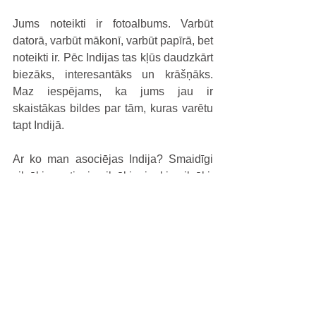
Jums noteikti ir fotoalbums. Varbūt 
datorā, varbūt mākonī, varbūt papīrā, bet 
noteikti ir. Pēc Indijas tas kļūs daudzkārt 
biezāks, interesantāks un krāšņāks. 
Maz iespējams, ka jums jau ir 
skaistākas bildes par tām, kuras varētu 
tapt Indijā.
Ar ko man asociējas Indija? Smaidīgi 
cilvēki, patiesi cilvēki, jauki cilvēki, 
draudzīgi cilvēki, atsaucīgi cilvēki, jautri 
cilvēki, aktīvi cilvēki, dzīvespriecīgi 
cilvēki, skaisti kalni, saule, ūdeņi, 
džungļi, pērtiķīši, putni, ziloņi, govis, 
cūkas, traka satiksme, ļoti daudz 
tempļu, traka iepirkšanās, arhitektūra, 
gardi ēdieni, lēti, skaisti, interesanti, 
svētie, brīnišķīgas fotogrāfijas, skaistas 