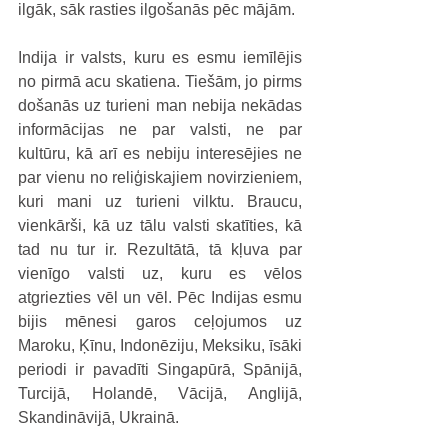
ilgāk, sāk rasties ilgošanās pēc mājām.
Indija ir valsts, kuru es esmu iemīlējis 
no pirmā acu skatiena. Tiešām, jo pirms 
došanās uz turieni man nebija nekādas 
informācijas ne par valsti, ne par 
kultūru, kā arī es nebiju interesējies ne 
par vienu no reliģiskajiem novirzieniem, 
kuri mani uz turieni vilktu. Braucu, 
vienkārši, kā uz tālu valsti skatīties, kā 
tad nu tur ir. Rezultātā, tā kļuva par 
vienīgo valsti uz, kuru es vēlos 
atgriezties vēl un vēl. Pēc Indijas esmu 
bijis mēnesi garos ceļojumos uz 
Maroku, Ķīnu, Indonēziju, Meksiku, īsāki 
periodi ir pavadīti Singapūrā, Spānijā, 
Turcijā, Holandē, Vācijā, Anglijā, 
Skandināvijā, Ukrainā.