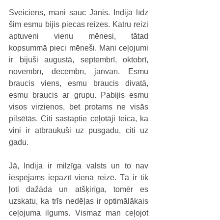
Sveiciens, mani sauc Jānis. Indijā līdz 
šim esmu bijis piecas reizes. Katru reizi 
aptuveni vienu mēnesi, tātad 
kopsummā pieci mēneši. Mani ceļojumi 
ir bijuši augustā, septembrī, oktobrī, 
novembrī, decembrī, janvārī. Esmu 
braucis viens, esmu braucis divatā, 
esmu braucis ar grupu. Pabijis esmu 
visos virzienos, bet protams ne visās 
pilsētās. Citi sastaptie ceļotāji teica, ka 
viņi ir atbraukuši uz pusgadu, citi uz 
gadu.
Jā, Indija ir milzīga valsts un to nav 
iespējams iepazīt vienā reizē. Tā ir tik 
ļoti dažāda un atšķirīga, tomēr es 
uzskatu, ka trīs nedēļas ir optimālākais  
ceļojuma ilgums. Vismaz man ceļojot 