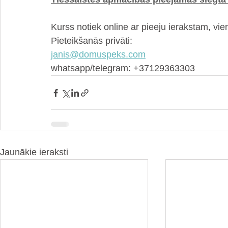
Kurss notiek online ar pieeju ierakstam, vie
Pieteikšanās privāti:
janis@domuspeks.com
whatsapp/telegram: +37129363303
Jaunākie ieraksti