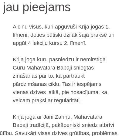
a jau pieejams
Aicinu visus, kuri apguvuši Krija jogas 1. 
līmeni, doties būtiski dziļāk šajā praksē un 
apgūt 4 lekciju kursu 2. līmenī. 
Krija joga kuru pasniedzu ir nemirstīgā 
Guru Mahavatara Babaji sniegtās 
zināšanas par to, kā pārtraukt 
pārdzimšanas ciklu. Tas ir iespējams 
vienas dzīves laikā, pie nosacījuma, ka 
veicam praksi ar regularitāti.
Krija joga ar Jāni Zariņu, Mahavatara 
Babaji tradīcijā, pakāpeniski sniedz atbrīvi 
ūtību. Savukārt visas dzīves grūtības, problēmas 