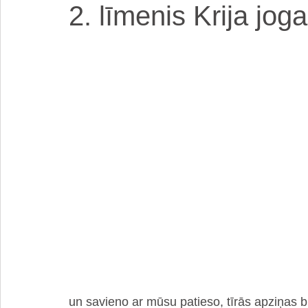
2. līmenis Krija jog
un savieno ar mūsu patieso, tīrās apziņas b