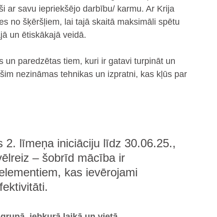
i ar savu iepriekšējo darbību/ karmu. Ar Krija 
s no šķēršļiem, lai tajā skaitā maksimāli spētu 
ajā un ētiskākajā veidā.
 un paredzētas tiem, kuri ir gatavi turpināt un 
z šim nezināmas tehnikas un izpratni, kas kļūs par 
 2. līmeņa iniciāciju līdz 30.06.25., 
 vēlreiz – šobrīd mācība ir 
 elementiem, kas ievērojami 
ktivitāti.
rupā, jebkurā laikā un vietā. 