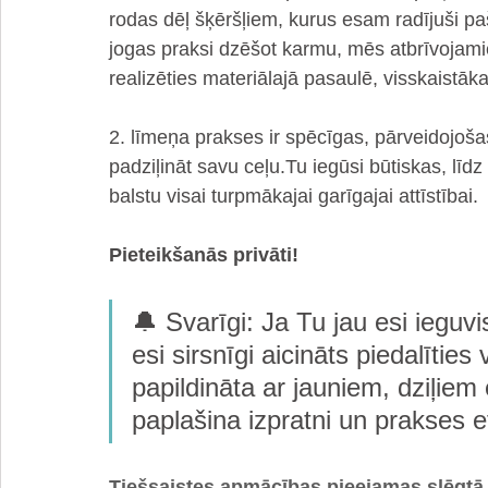
rodas dēļ šķēršļiem, kurus esam radījuši paš
jogas praksi dzēšot karmu, mēs atbrīvojamie
realizēties materiālajā pasaulē, visskaistāk
2. līmeņa prakses ir spēcīgas, pārveidojošas
padziļināt savu ceļu.Tu iegūsi būtiskas, līd
balstu visai turpmākajai garīgajai attīstībai.
Pieteikšanās privāti!
🔔 Svarīgi: Ja Tu jau esi ieguvis
esi sirsnīgi aicināts piedalīties
papildināta ar jauniem, dziļiem
paplašina izpratni un prakses efe
Tiešsaistes apmācības pieejamas slēgtā g